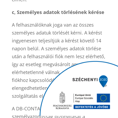
c, Személyes adatok törlésének kérése
A felhasználóknak joga van az összes
személyes adatuk törlését kérni. A kérést
ingyenesen teljesítjük a kérést követő 14
napon belül. A személyes adatok törlése
után a felhasználói fiók nem lesz elérhető,
így az esetleg megvásárolt anyagok is
elérhetetlenné válnak, mivel a felhasználói
fiókhoz kapcsolódó személyes adatok
elengedhetetlenül szükségesek a
szolgáltatás eléréséhez.
A
DB-CONTACT KÖNYVELŐ Kft.
kéri a
személyazonosság bizonyítását a